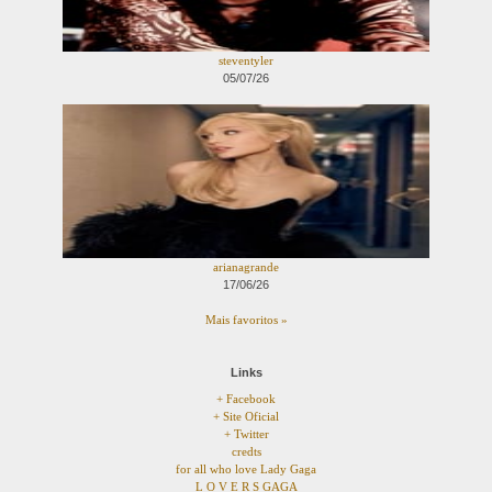
steventyler
05/07/26
arianagrande
17/06/26
Mais favoritos »
Links
+ Facebook
+ Site Oficial
+ Twitter
credts
for all who love Lady Gaga
L O V E R S GAGA