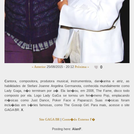
0
« Anterior
25/08/2015 - 20:12
Próxima »
C
antora, compositora, produtora musical, instrumentista, dan�arina e atriz, as
habilidades de Stefani Joanne Angelina Germanota, conhecida mundialmente como
Lady Gaga, n�o terminam por a�. Ela lan�ou, em 2008, The Fame, disco todo
composto por ela. Logo Lady GaGa se tornou um fen�meno Pop, emplacando
m�sicas como Just Dance, Poker Face e Paparazzi. Suas m�sicas foram
inclu�das em s�ries famosas, como The Gossip Girl. Para mais, acesse o site
GAGA BR.
X
.
Site GAGA BR
|
Conte�do Externo F�
Posting here:
AlanF
.