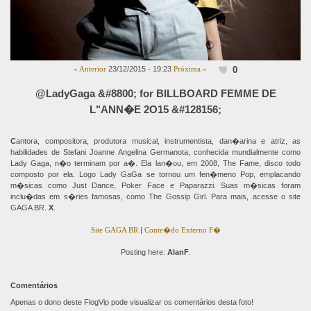
0
« Anterior
23/12/2015 - 19:23
Próxima »
@LadyGaga &#8800; for BILLBOARD FEMME DE
L"ANN�E 2O15 &#128156;
C
antora, compositora, produtora musical, instrumentista, dan�arina e atriz, as
habilidades de Stefani Joanne Angelina Germanota, conhecida mundialmente como
Lady Gaga, n�o terminam por a�. Ela lan�ou, em 2008, The Fame, disco todo
composto por ela. Logo Lady GaGa se tornou um fen�meno Pop, emplacando
m�sicas como Just Dance, Poker Face e Paparazzi. Suas m�sicas foram
inclu�das em s�ries famosas, como The Gossip Girl. Para mais, acesse o site
GAGA BR.
X
.
Site GAGA BR
|
Conte�do Externo F�
Posting here:
AlanF
.
Comentários
Apenas o dono deste FlogVip pode visualizar os comentários desta foto!