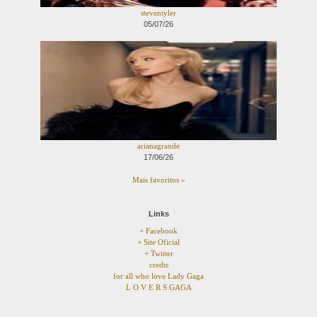
steventyler
05/07/26
arianagrande
17/06/26
Mais favoritos »
Links
+ Facebook
+ Site Oficial
+ Twitter
credts
for all who love Lady Gaga
L O V E R S GAGA