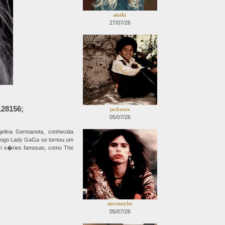
anahi
27/07/26
28156;
jacksons
05/07/26
ngelina Germanota, conhecida
 Logo Lady GaGa se tornou um
m s�ries famosas, como The
steventyler
05/07/26