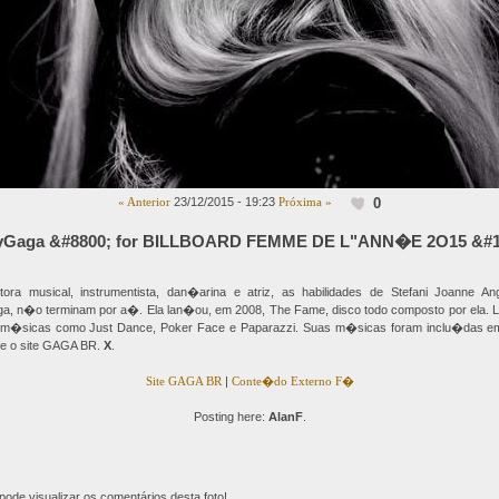
0
« Anterior
23/12/2015 - 19:23
Próxima »
Gaga &#8800; for BILLBOARD FEMME DE L"ANN�E 2O15 &#1
utora musical, instrumentista, dan�arina e atriz, as habilidades de Stefani Joanne A
, n�o terminam por a�. Ela lan�ou, em 2008, The Fame, disco todo composto por ela.
m�sicas como Just Dance, Poker Face e Paparazzi. Suas m�sicas foram inclu�das e
se o site GAGA BR.
X
.
Site GAGA BR
|
Conte�do Externo F�
Posting here:
AlanF
.
ode visualizar os comentários desta foto!