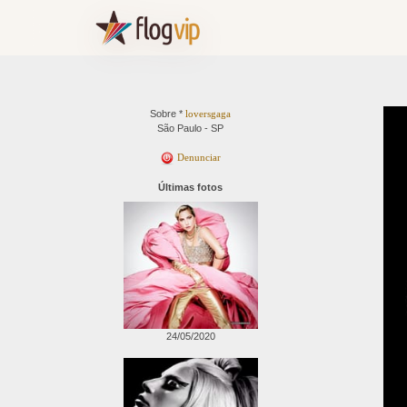
Sobre *
loversgaga
São Paulo - SP
Denunciar
Últimas fotos
24/05/2020