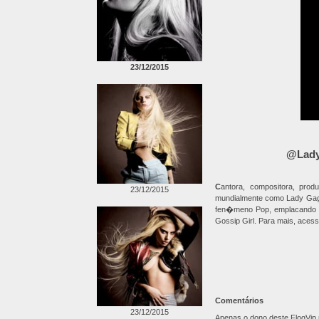
23/12/2015
@Lady
C
antora, compositora, prod
23/12/2015
mundialmente como Lady Gaga
fen�meno Pop, emplacando 
Gossip Girl. Para mais, aces
Comentários
23/12/2015
Apenas o dono deste FlogVip p