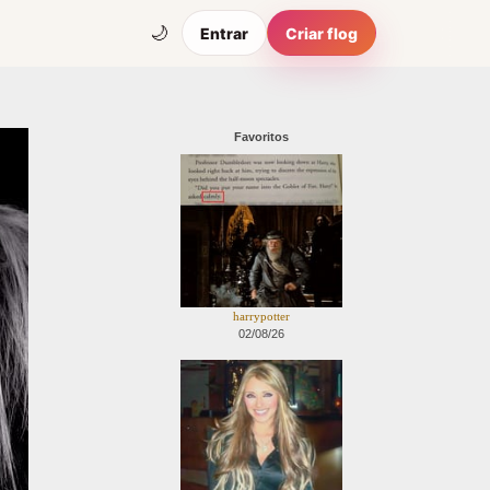
🌙
Entrar
Criar flog
Favoritos
harrypotter
02/08/26