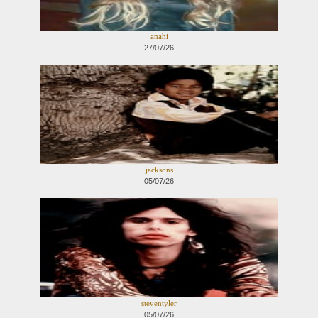
anahi
27/07/26
jacksons
05/07/26
steventyler
05/07/26