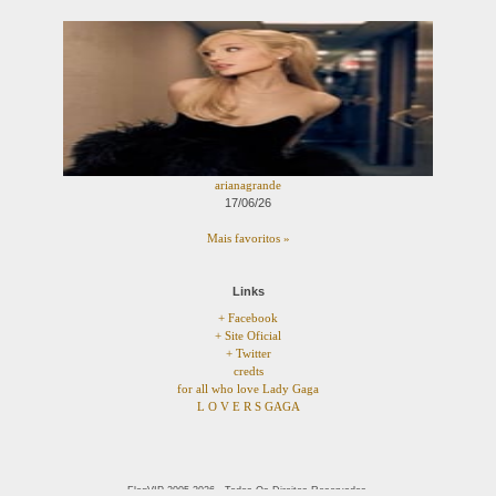
arianagrande
17/06/26
Mais favoritos »
Links
+ Facebook
+ Site Oficial
+ Twitter
credts
for all who love Lady Gaga
L O V E R S GAGA
FlogVIP 2005-2026 - Todos Os Direitos Reservados.