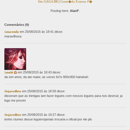
Site GAGA BR
|
Conte�do Externo F�
Posting here:
AlanF
.
Comentários
(9)
/anaconda
em 25/08/2015 às 18:41 disse:
maravilhosa
/anahi
em 25/08/2015 às 18:43 disse:
da sim amor, da ate maior, as vezes fa?o 900x900 hahahah
/itsjaredleto
em 25/08/2015 às 18:59 disse:
disseram que as inimigas iam fazer loguins com nossos loguins para nos destruir, ja
logo me previni
/itsjaredleto
em 25/08/2015 às 19:27 disse:
tenho ciumes desse loguinrnjamais trocaria o oficial por ele pls