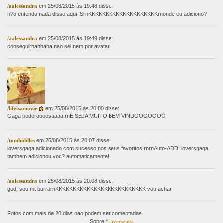
/aalessandra
em 25/08/2015 às 19:48 disse:
n?o entendo nada disso aqui :SrnKKKKKKKKKKKKKKKKKKKKrnonde eu adiciono?
/aalessandra
em 25/08/2015 às 19:49 disse:
conseguirnahhaha nao sei nem por avatar
/lifeisamovie
em 25/08/2015 às 20:00 disse:
Gaga poderoooosaaaa!rnE SEJA MUITO BEM VINDOOOOOOO
/tomhiddles
em 25/08/2015 às 20:07 disse:
loversgaga adicionado com sucesso nos seus favoritos!rnrnAuto-ADD: loversgaga
tambem adicionou voc? automaticamente!
/aalessandra
em 25/08/2015 às 20:08 disse:
god, sou mt burrarnKKKKKKKKKKKKKKKKKKKKKKKKKK vou achar
Fotos com mais de 20 dias nao podem ser comentadas.
Sobre *
loversgaga