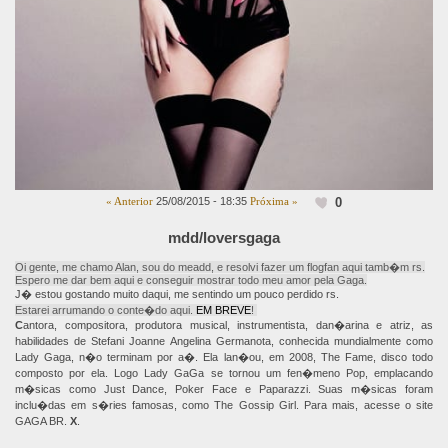
0
« Anterior
25/08/2015 - 18:35
Próxima »
mdd/loversgaga
Oi gente, me chamo Alan, sou do meadd, e resolvi fazer um flogfan aqui tamb�m rs.
Espero me dar bem aqui e conseguir mostrar todo meu amor pela Gaga.
J� estou gostando muito daqui, me sentindo um pouco perdido rs.
Estarei arrumando o conte�do aqui.
EM BREVE
!
C
antora, compositora, produtora musical, instrumentista, dan�arina e atriz, as
habilidades de Stefani Joanne Angelina Germanota, conhecida mundialmente como
Lady Gaga, n�o terminam por a�. Ela lan�ou, em 2008, The Fame, disco todo
composto por ela. Logo Lady GaGa se tornou um fen�meno Pop, emplacando
m�sicas como Just Dance, Poker Face e Paparazzi. Suas m�sicas foram
inclu�das em s�ries famosas, como The Gossip Girl. Para mais, acesse o site
GAGA BR.
X
.