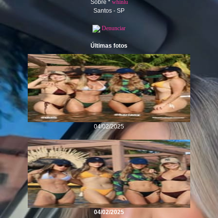
Sobre *
whinlu
Santos - SP
Denunciar
Últimas fotos
04/02/2025
04/02/2025