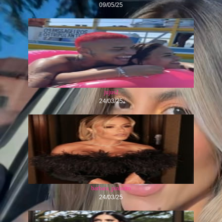
09/05/25
jujus2
24/03/25
barbara_pinheiro
24/03/25