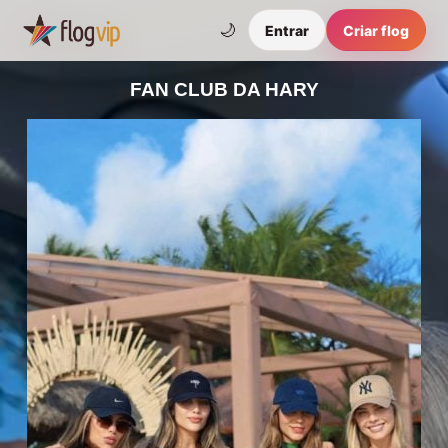
🌙
Entrar
Criar flog
FAN CLUB DA HARY