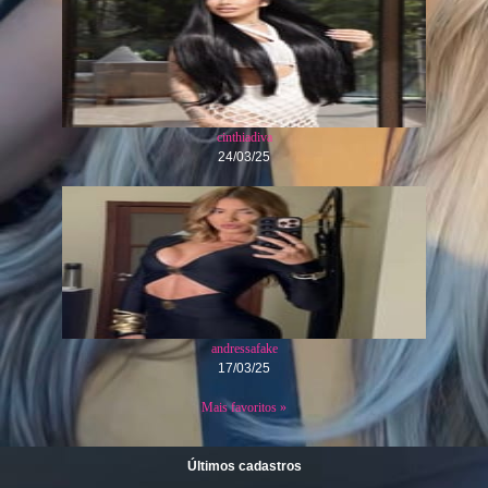
cinthiadiva
24/03/25
andressafake
17/03/25
Mais favoritos »
Últimos cadastros