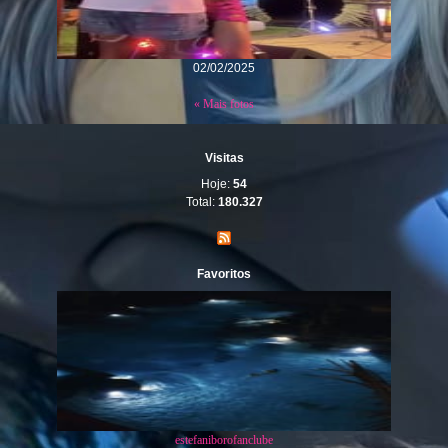
02/02/2025
« Mais fotos
Visitas
Hoje:
54
Total:
180.327
Favoritos
estefaniborofanclube