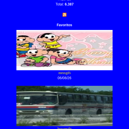
Total:
6.387
Favoritos
meusgifs
06/08/26
bussrecife