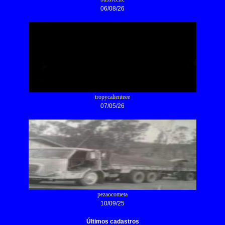
06/08/26
tropycalienteee
07/05/26
pezaocometa
10/09/25
Últimos cadastros