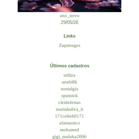
ano_novo
29/05/26
Links
Zupimages
Últimos cadastros
utiliza
anahi8k
nostalgia
sputnick
cleidefestas
mariahsilva_li
171celinh0171
afantastico
mohamed
gigi_maluka2006