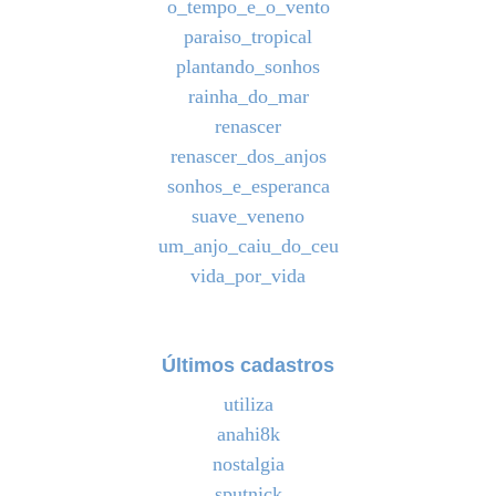
o_tempo_e_o_vento
paraiso_tropical
plantando_sonhos
rainha_do_mar
renascer
renascer_dos_anjos
sonhos_e_esperanca
suave_veneno
um_anjo_caiu_do_ceu
vida_por_vida
Últimos cadastros
utiliza
anahi8k
nostalgia
sputnick