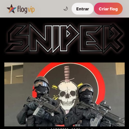
🌙
Entrar
Criar flog