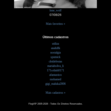
lone_wolf
07/08/26
Mais favoritos »
Últimos cadastros
utiliza
anahi8k
nostalgia
sputnick
cleidefestas
mariahsilva_li
171celinh0171
afantastico
mohamed
gigi_maluka2006
Mais cadastros »
FlogVIP 2005-2026 - Todos Os Direitos Reservados.