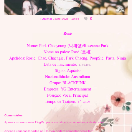
0
« Anterior
03/06/2025 - 10:55
Rosé
Nome: Park Chaeyoung (박채영)/Roseanne Park
Nome no palco: Rosé (로제)
Apelidos: Rosie, Chae, Chaengie, Park Chaeng, PoopSie, Pasta, Ninja
Data de nascimento:
11.02.1997
Signo: Aquário
Nacionalidade: Australiana
Grupo: BLACKPINK
Empresa: YG Entertainment
Posição: Vocal Principal
Tempo de Trainee: +4 anos
Comentários
Apenas o dono deste FlogVip pode visualizar os comentários desta foto!
Apenas usuários logados no FlogVip podem comentar nesta foto!