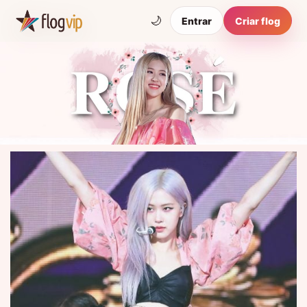
🌙
Entrar
Criar flog