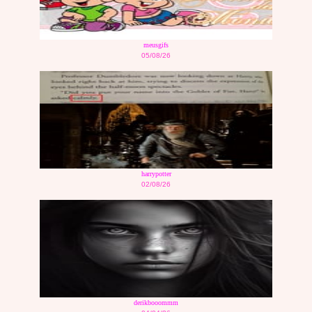
meusgifs
05/08/26
harrypotter
02/08/26
derikbooommm