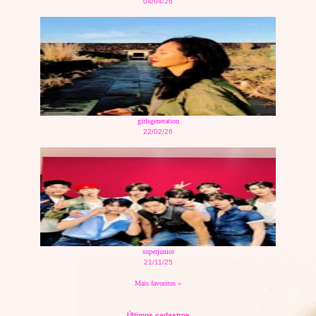
04/04/26
girlsgeneration
22/02/26
superjunior
21/11/25
Mais favoritos »
Últimos cadastros