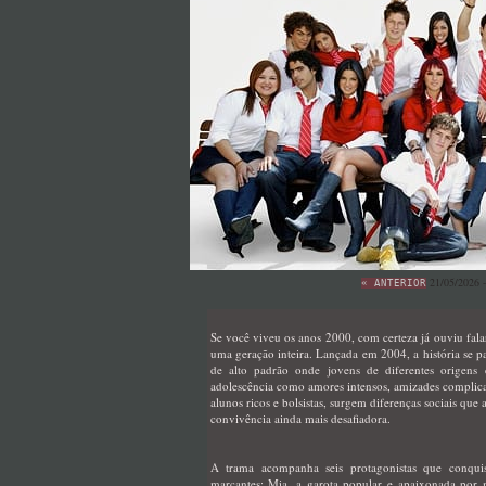
21/05/2026 
« ANTERIOR
Se você viveu os anos 2000, com certeza já ouviu fal
uma geração inteira. Lançada em 2004, a história se p
de alto padrão onde jovens de diferentes origens c
adolescência como amores intensos, amizades complicad
alunos ricos e bolsistas, surgem diferenças sociais qu
convivência ainda mais desafiadora.
A trama acompanha seis protagonistas que conqui
marcantes: Mia, a garota popular e apaixonada por