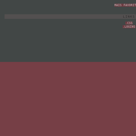
MAIS FAVORI
LINKS
.CSS
.LOGINS