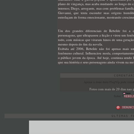
plano de vingança, mas acaba mudando ao longo do cam
internos; Diego, arrogante, mas com problemas familia
Giovanni, que tenta esconder suas origens humild
entrelaçam de forma emocionante, mostrando crescime
Um dos grandes diferenciais de Rebelde foi a c
personagens, que ultrapassou a ficção e virou um fen
todo, com músicas que viraram hinos de uma geração
mesmo depois do fim da novela.
Exibida até 2006, Rebelde não foi apenas mais u
fenômeno cultural. Influenciou moda, comportamento
o público jovem da época. Até hoje, continua sendo 
que sua história e seus personagens ainda vivem na 
COMENTÁR
Apenas o dono deste FlogVip pode visuali
Fotos com mais de 20 dias nao 
Sobre *
REBEL
DENUNC
ÚLTIMAS F