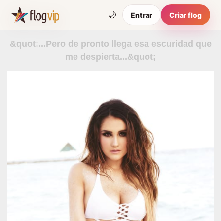
🌙
Entrar
Criar flog
&quot;...Pero de pronto llega esa escuridad que
me despierta...&quot;