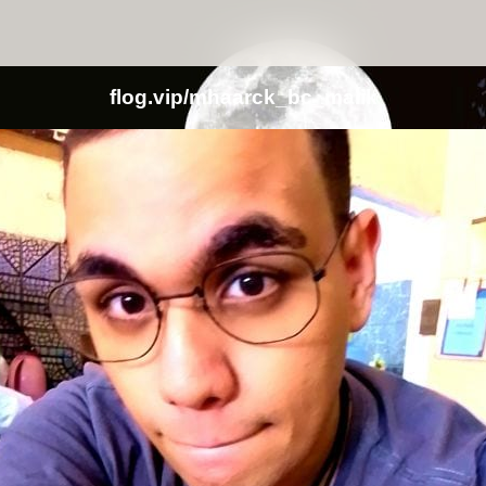
flog.vip/mhaarck_bc_malik