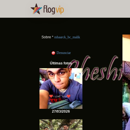
Sobre *
mhaarck_bc_malik
Denunciar
Últimas fotos
27/03/2026