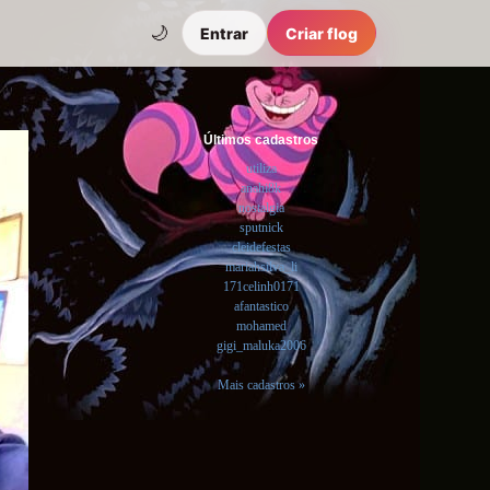
🌙
Entrar
Criar flog
Últimos cadastros
utiliza
anahi8k
nostalgia
sputnick
cleidefestas
mariahsilva_li
171celinh0171
afantastico
mohamed
gigi_maluka2006
Mais cadastros »