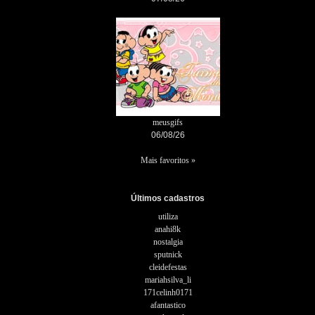
meusgifs
06/08/26
Mais favoritos »
Últimos cadastros
utiliza
anahi8k
nostalgia
sputnick
cleidefestas
mariahsilva_li
171celinh0171
afantastico