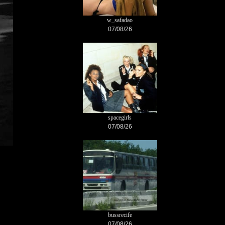
w_safadao
07/08/26
spacegirls
07/08/26
bussrecife
07/08/26