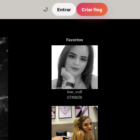
🌙
Entrar
Criar flog
Favoritos
lone_wolf
07/08/26