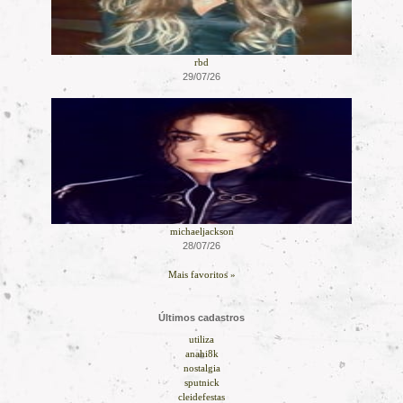
rbd
29/07/26
michaeljackson
28/07/26
Mais favoritos »
Últimos cadastros
utiliza
anahi8k
nostalgia
sputnick
cleidefestas