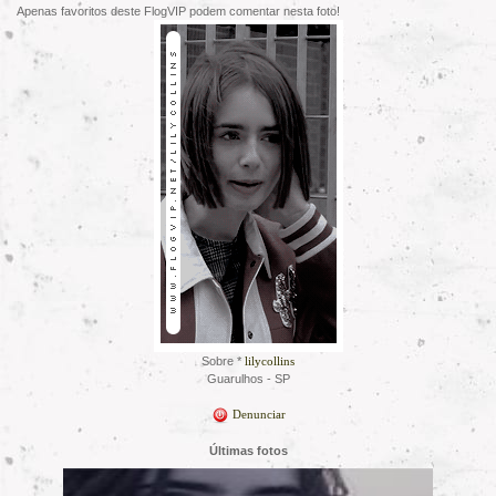
Apenas favoritos deste FlogVIP podem comentar nesta foto!
Sobre *
lilycollins
Guarulhos - SP
Denunciar
Últimas fotos