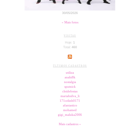
30/05/2026
« Mais fotos
VISITAS
Hoje:
1
Total:
460
ÚLTIMOS CADASTROS
utiliza
anahi8k
nostalgia
sputnick
cleidefestas
mariahsilva_li
171celinh0171
afantastico
mohamed
gigi_maluka2006
Mais cadastros »