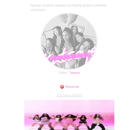
Apenas usuários logados no FlogVip podem comentar
nesta foto!
Sobre *
katseye
Denunciar
ÚLTIMAS FOTOS