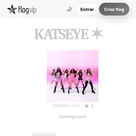
🌙
Entrar
Criar flog
KATSEYE ✶
0
30/05/2026 - 17:12
coming soon
COMENTÁRIOS