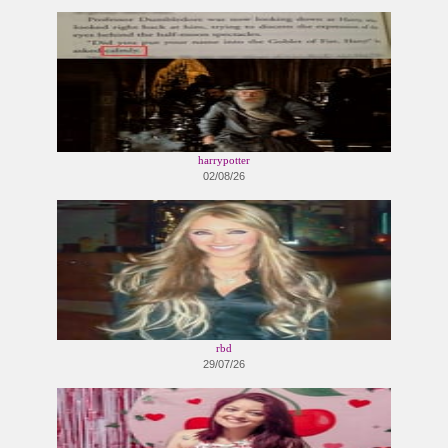
harrypotter
02/08/26
rbd
29/07/26