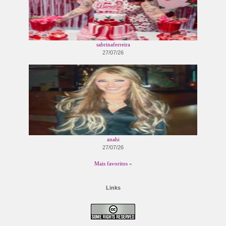
sabrinaferreira
27/07/26
anahi
27/07/26
Mais favoritos »
Links